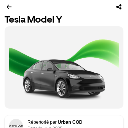
Tesla Model Y
Répertorié par
Urban COD