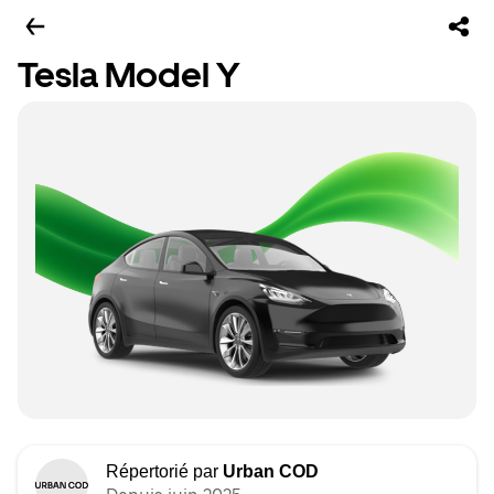
Tesla Model Y
Répertorié par
Urban COD