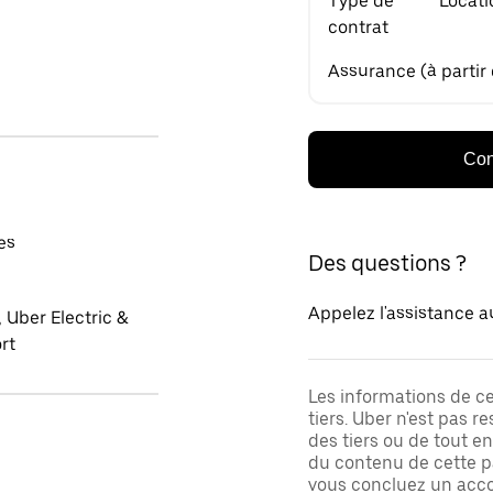
Type de
Locati
contrat
Assurance (à partir
Con
es
Des questions ?
Appelez l'assistance a
 Uber Electric &
rt
Les informations de c
tiers. Uber n'est pas 
des tiers ou de tout e
du contenu de cette pa
vous concluez un acco