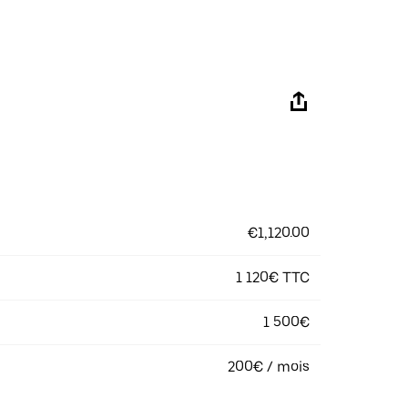
€1,120.00
1 120€ TTC
1 500€
200€ / mois