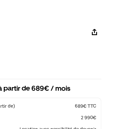
à partir de 689€ / mois
tir de)
689€ TTC
2 990€