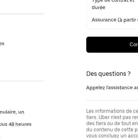
Type de contrat et
durée
Assurance (à partir
es
Con
Des questions ?
Appelez l'assistance a
Les informations de c
mulaire, un
tiers. Uber n'est pas 
des tiers ou de tout e
sous 48 heures
du contenu de cette pa
vous concluez un acco
.