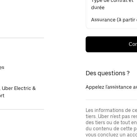
Type de contrat et
durée
Assurance (à partir
Con
es
Des questions ?
Appelez l'assistance a
 Uber Electric &
rt
Les informations de c
tiers. Uber n'est pas 
des tiers ou de tout e
du contenu de cette pa
vous concluez un acco