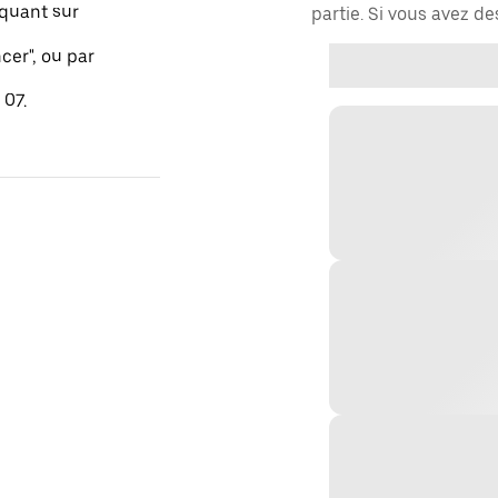
quant sur
partie. Si vous avez d
er", ou par
 07.