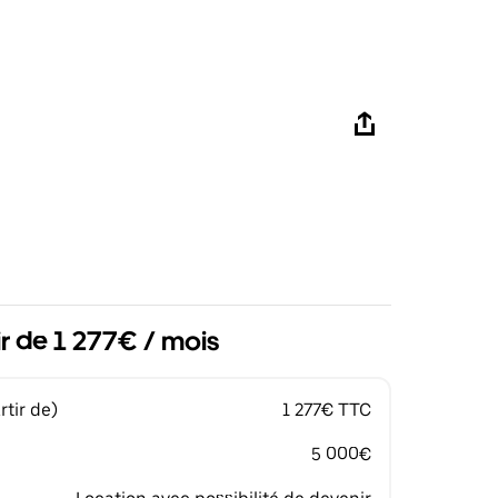
ir de 1 277€ / mois
tir de)
1 277€ TTC
5 000€