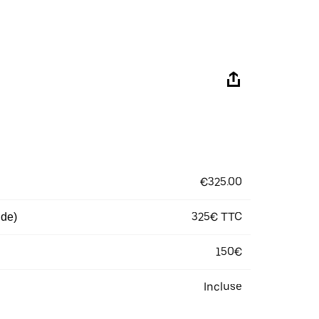
€325.00
325€ TTC
 de)
150€
Incluse