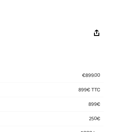
€899.00
899€ TTC
899€
250€