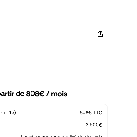
artir de 808€ / mois
tir de)
808€ TTC
3 500€