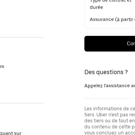
Type de contrat et
durée
Assurance (à partir
Con
es
Des questions ?
Appelez l'assistance a
Les informations de c
tiers. Uber n'est pas 
des tiers ou de tout e
du contenu de cette pa
vous concluez un acco
quant sur