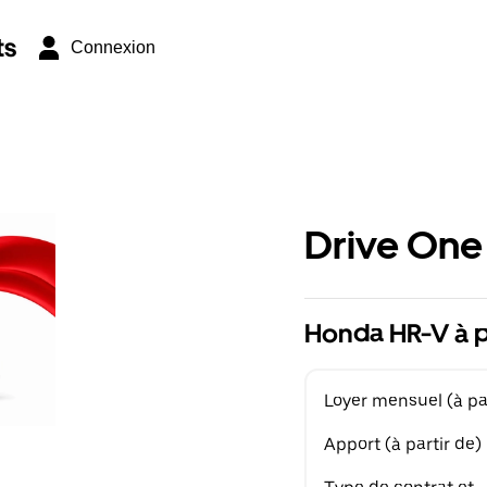
ts
Connexion
Drive One
Honda HR-V à p
Loyer mensuel (à par
Apport (à partir de)