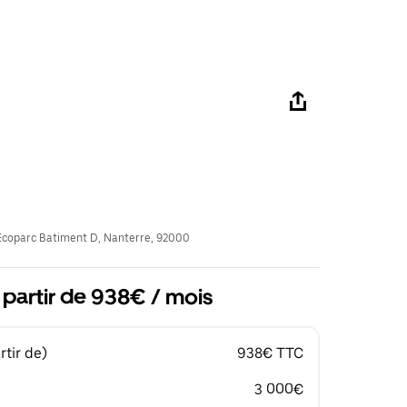
coparc Batiment D, Nanterre, 92000
 partir de 938€ / mois
tir de)
938€ TTC
3 000€