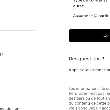
Type de contrat et
durée
Assurance (à partir
Con
es
Des questions ?
Appelez l'assistance a
Les informations de c
tiers. Uber n'est pas 
des tiers ou de tout e
du contenu de cette pa
vous concluez un acco
mulaire, un