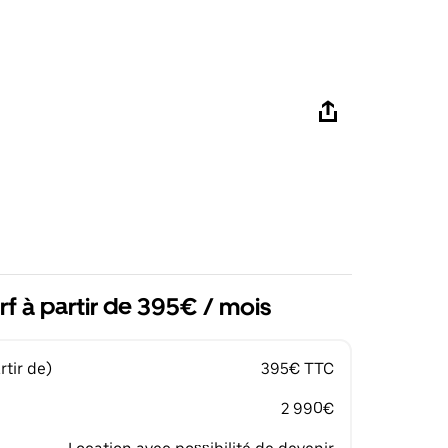
f à partir de 395€ / mois
tir de)
395€ TTC
2 990€