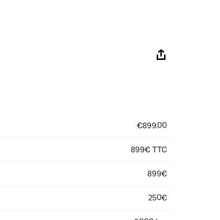
€899.00
899€ TTC
899€
250€