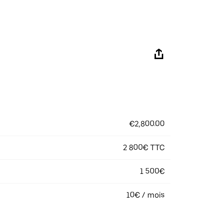
€2,800.00
2 800€ TTC
1 500€
10€ / mois