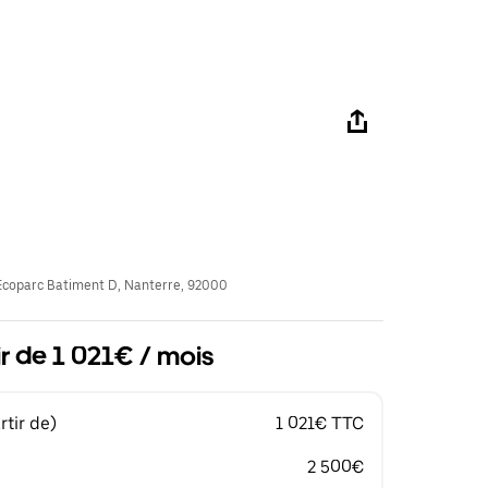
coparc Batiment D, Nanterre, 92000
ir de 1 021€ / mois
tir de)
1 021€ TTC
2 500€