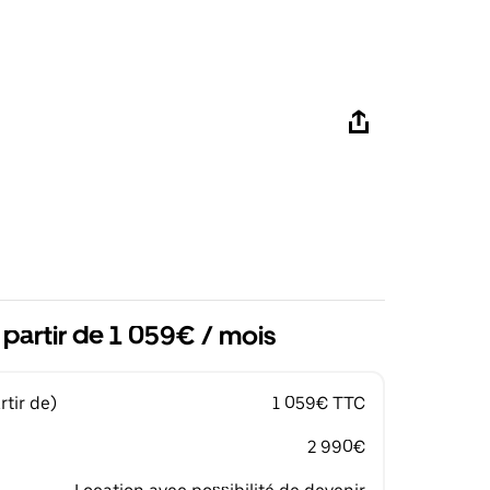
 partir de 1 059€ / mois
tir de)
1 059€ TTC
2 990€