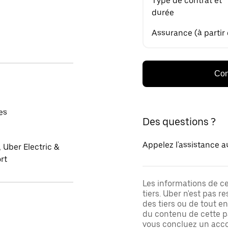
Type de contrat et
durée
Assurance (à partir
Con
es
Des questions ?
Appelez l'assistance a
 Uber Electric &
rt
Les informations de c
tiers. Uber n'est pas 
des tiers ou de tout e
du contenu de cette pa
vous concluez un acco