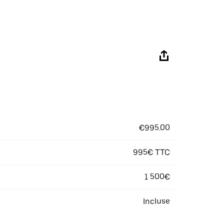
€995.00
995€ TTC
1 500€
Incluse