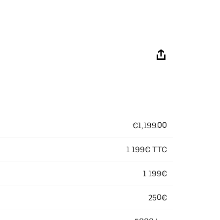
€1,199.00
1 199€ TTC
1 199€
250€