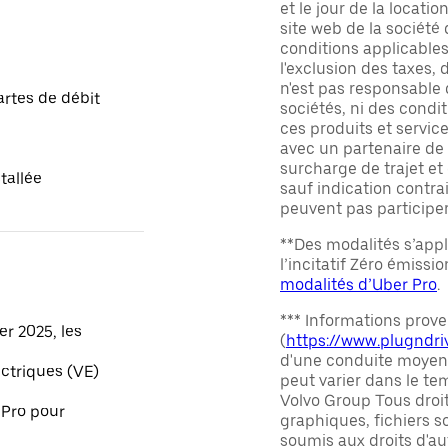
et le jour de la locatio
site web de la société
conditions applicables 
l'exclusion des taxes, 
n'est pas responsable 
artes de débit
sociétés, ni des condi
ces produits et servic
avec un partenaire de
surcharge de trajet et
tallée
sauf indication contrai
peuvent pas participer
**Des modalités s’appl
l’incitatif Zéro émissi
modalités d’Uber Pro
.
*** Informations prove
er 2025, les
(
https://www.plugndriv
d'une conduite moyenn
ctriques (VE)
peut varier dans le te
Volvo Group Tous droit
 Pro pour
graphiques, fichiers so
soumis aux droits d'au