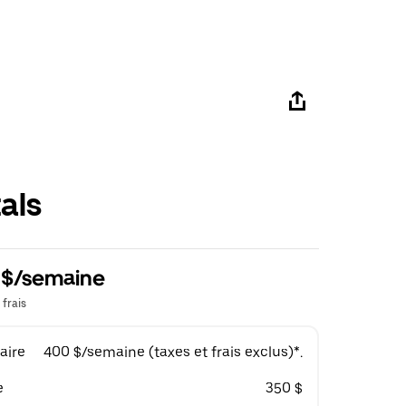
als
0 $/semaine
 frais
aire
400 $/semaine (taxes et frais exclus)*.
e
350 $