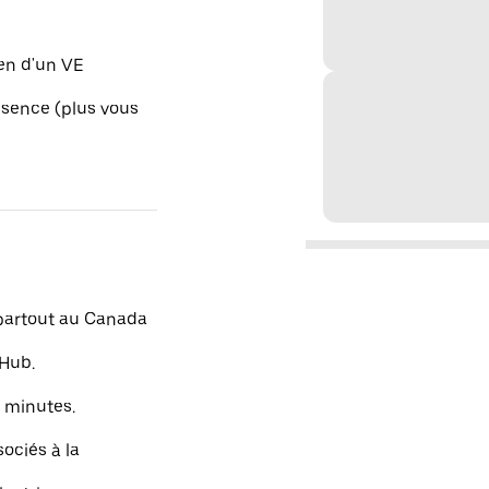
en d'un VE
ssence (plus vous
partout au Canada
eHub.
 minutes.
ociés à la