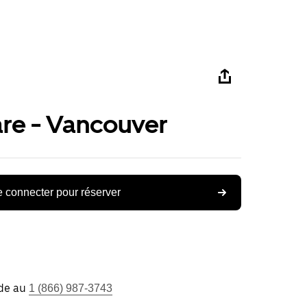
re - Vancouver
 connecter pour réserver
ide au
1 (866) 987-3743