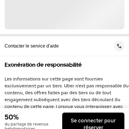
Contacter le service d'aide
Exonération de responsabilité
Les informations sur cette page sont fournies
exclusivement par un tiers. Uber n'est pas responsable du
contenu, des offres faites par des tiers ou de tout
engagement subséquent avec des tiers découlant du
contenu de cette page. Lorsque vous interagissez avec
un tiers, vous concluez une entente directement avec lui,
50%
Se connecter pour
à laquelle Uber ne prend pas part. Si vous avez des
du partage de revenus
réserver
questions, veuillez contacter directement le tiers.
hebdomadaires