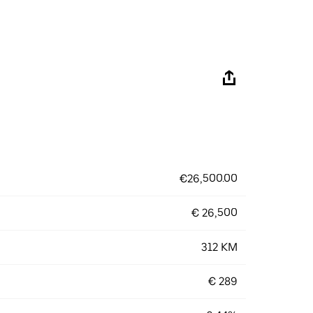
€26,500.00
€ 26,500
312 KM
€ 289