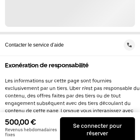
Contacter le service d'aide
Exonération de responsabilité
Les informations sur cette page sont fournies
exclusivement par un tiers. Uber n'est pas responsable du
contenu, des offres faites par des tiers ou de tout
engagement subséquent avec des tiers découlant du
contenu de cette page. Lorsque vous interagissez avec
un tiers, vous concluez une entente directement avec lui,
500,00 €
Se connecter pour
à laquelle Uber ne prend pas part. Si vous avez des
Revenus hebdomadaires
réserver
questions, veuillez contacter directement le tiers.
fixes