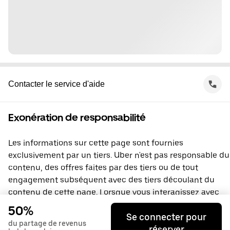
Contacter le service d'aide
Exonération de responsabilité
Les informations sur cette page sont fournies
exclusivement par un tiers. Uber n'est pas responsable du
contenu, des offres faites par des tiers ou de tout
engagement subséquent avec des tiers découlant du
contenu de cette page. Lorsque vous interagissez avec
un tiers, vous concluez une entente directement avec lui,
50%
Se connecter pour
à laquelle Uber ne prend pas part. Si vous avez des
du partage de revenus
réserver
questions, veuillez contacter directement le tiers.