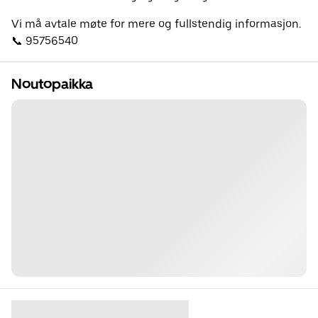
Vi må avtale møte for mere og fullstendig informasjon.
📞 95756540
Noutopaikka