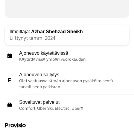
Ilmoittaja:
Azhar Shehzad Sheikh
Liittynyt tammi 2024
Ajoneuvo käytettävissä
Käytettävissä ympäri vuorokauden
Ajoneuvon säilytys
Olet vastuussa tämän ajoneuvon pysäköimisestä
turvalliseen paikkaan.
Soveltuvat palvelut
Comfort, Uber Ski, Electric, UberX
Provisio