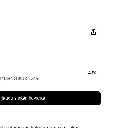
43%
stajien osuus on 57%
irjaudu sisään ja varaa
 ovat yksinomaan kolmannen osapuolen