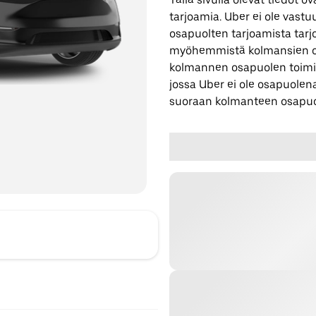
tarjoamia. Uber ei ole vast
osapuolten tarjoamista tarjo
myöhemmistä kolmansien os
kolmannen osapuolen toimi
jossa Uber ei ole osapuolena
suoraan kolmanteen osapuo