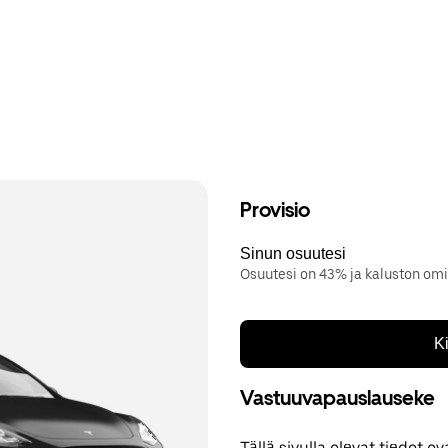
Provisio
Sinun osuutesi
Osuutesi on 43% ja kaluston omi
K
Vastuuvapauslauseke
Tällä sivulla olevat tiedot