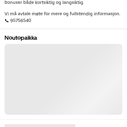
bonuser både kortsiktig og langsiktig.
Vi må avtale møte for mere og fullstendig informasjon.
📞 95756540
Noutopaikka