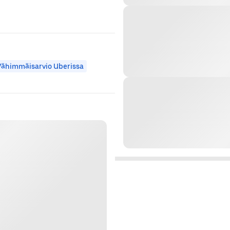
Vähimmäisarvio Uberissa