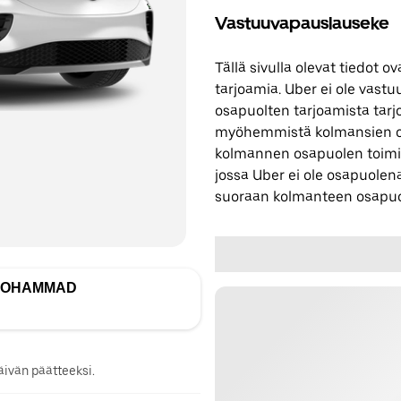
Vastuuvapauslauseke
Tällä sivulla olevat tiedot
tarjoamia. Uber ei ole vast
osapuolten tarjoamista tarjo
myöhemmistä kolmansien os
kolmannen osapuolen toimi
jossa Uber ei ole osapuolena
suoraan kolmanteen osapuo
 MOHAMMAD
ivän päätteeksi.