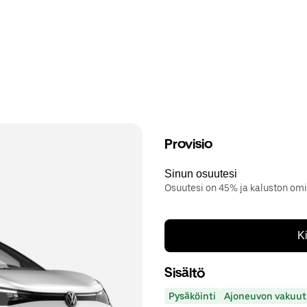
Provisio
Sinun osuutesi
Osuutesi on 45% ja kaluston om
K
Sisältö
Pysäköinti
Ajoneuvon vakuut