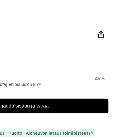
45%
istajien osuus on 55%
irjaudu sisään ja varaa
us
Huolto
Ajoneuvon lataus toimipisteessä