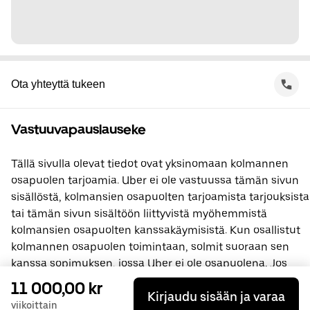
Ota yhteyttä tukeen
Vastuuvapauslauseke
Tällä sivulla olevat tiedot ovat yksinomaan kolmannen
osapuolen tarjoamia. Uber ei ole vastuussa tämän sivun
sisällöstä, kolmansien osapuolten tarjoamista tarjouksista
tai tämän sivun sisältöön liittyvistä myöhemmistä
kolmansien osapuolten kanssakäymisistä. Kun osallistut
kolmannen osapuolen toimintaan, solmit suoraan sen
kanssa sopimuksen, jossa Uber ei ole osapuolena. Jos
sinulla on kysyttävää, ota yhteyttä suoraan kolmanteen
11 000,00 kr
Kirjaudu sisään ja varaa
osapuoleen.
viikoittain