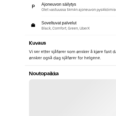
Ajoneuvon säilytys
Olet vastuussa tämän ajoneuvon pysäköimise
Soveltuvat palvelut
Black, Comfort, Green, UberX
Kuvaus
Vi ser etter sjåfører som ønsker å kjøre fast d
ønsker også dag sjåfører for helgene.
Noutopaikka