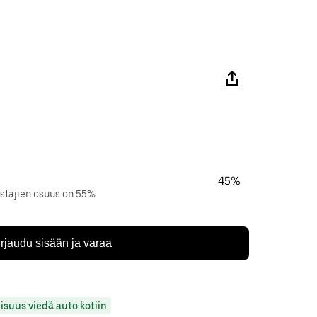
45%
istajien osuus on 55%
irjaudu sisään ja varaa
isuus viedä auto kotiin