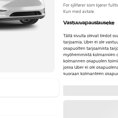
For sjåfører som kjører fullt
Kun med avtale.
Vastuuvapauslauseke
Tällä sivulla olevat tiedot
tarjoamia. Uber ei ole vast
osapuolten tarjoamista tarjo
myöhemmistä kolmansien os
kolmannen osapuolen toimi
jossa Uber ei ole osapuolena
suoraan kolmanteen osapuo