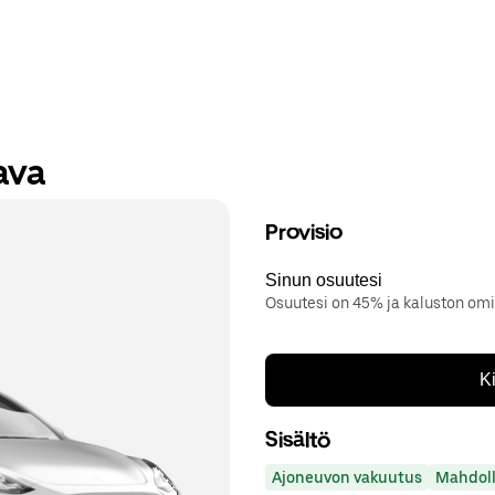
ava
Provisio
Sinun osuutesi
Osuutesi on 45% ja kaluston om
K
Sisältö
Ajoneuvon vakuutus
Mahdoll