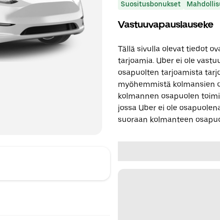
Suositusbonukset
Mahdollis
Vastuuvapauslauseke
Tällä sivulla olevat tiedot
tarjoamia. Uber ei ole vast
osapuolten tarjoamista tarjo
myöhemmistä kolmansien os
kolmannen osapuolen toimi
jossa Uber ei ole osapuolena
suoraan kolmanteen osapuo