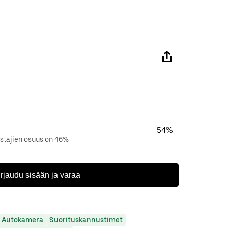
54%
istajien osuus on 46%
irjaudu sisään ja varaa
Autokamera
Suorituskannustimet