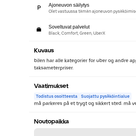
Ajoneuvon säilytys
Olet vastuussa tämän ajoneuvon pysäköimise
Soveltuvat palvelut
Black, Comfort, Green, UberX
Kuvaus
bilen har alle kategorier for uber og andre ap
taksameterpriser.
Vaatimukset
Todistus osoitteesta
Suojattu pysäköintialue
må parkeres på et trygt og sikkert sted. må ve
Noutopaikka