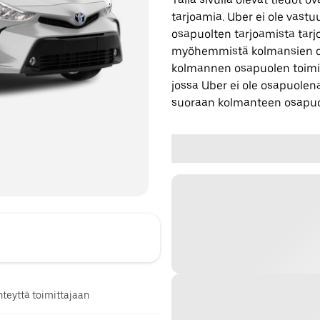
tarjoamia. Uber ei ole vast
osapuolten tarjoamista tarjo
myöhemmistä kolmansien os
kolmannen osapuolen toimi
jossa Uber ei ole osapuolena
suoraan kolmanteen osapuo
hteyttä toimittajaan