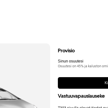
Provisio
Sinun osuutesi
Osuutesi on 45% ja kaluston om
K
Vastuuvapauslauseke
Tällä sivulla olevat tiedot