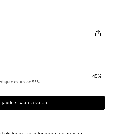
45%
istajien osuus on 55%
irjaudu sisään ja varaa
 ovat yksinomaan kolmannen osapuolen