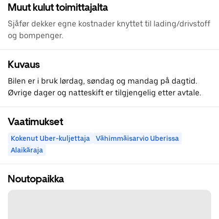
Muut kulut toimittajalta
Sjåfør dekker egne kostnader knyttet til lading/drivstoff
og bompenger.
Kuvaus
Bilen er i bruk lørdag, søndag og mandag på dagtid.
Øvrige dager og natteskift er tilgjengelig etter avtale.
Vaatimukset
Kokenut Uber-kuljettaja
Vähimmäisarvio Uberissa
Alaikäraja
Noutopaikka