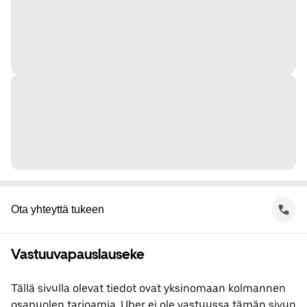
Ota yhteyttä tukeen
Vastuuvapauslauseke
Tällä sivulla olevat tiedot ovat yksinomaan kolmannen
osapuolen tarjoamia. Uber ei ole vastuussa tämän sivun