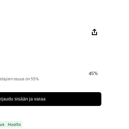
45%
istajien osuus on 55%
irjaudu sisään ja varaa
us
Huolto