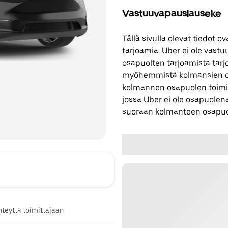
Vastuuvapauslauseke
Tällä sivulla olevat tiedot
tarjoamia. Uber ei ole vast
osapuolten tarjoamista tarjo
myöhemmistä kolmansien os
kolmannen osapuolen toimi
jossa Uber ei ole osapuolena
suoraan kolmanteen osapuo
hteyttä toimittajaan