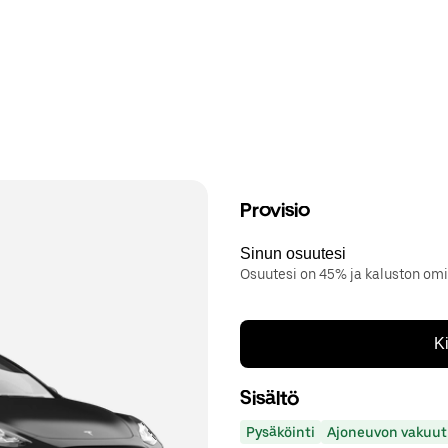
Provisio
Sinun osuutesi
Osuutesi on 45% ja kaluston om
K
Sisältö
Pysäköinti
Ajoneuvon vakuut