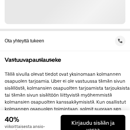
Ota yhteyttä tukeen
Vastuuvapauslauseke
Tällä sivulla olevat tiedot ovat yksinomaan kolmannen
osapuolen tarjoamia. Uber ei ole vastuussa tämän sivun
sisällöstä, kolmansien osapuolten tarjoamista tarjouksista
tai tämän sivun sisältöön liittyvistä myöhemmistä
kolmansien osapuolten kanssakäymisistä. Kun osallistut
kolmannen osapuolen toimintaan, solmit suoraan sen
kanssa sopimuksen, jossa Uber ei ole osapuolena. Jos
40%
Kirjaudu sisään ja
sinulla on kysyttävää, ota yhteyttä suoraan kolmanteen
viikoittaisesta ansio-
varaa
osapuoleen.