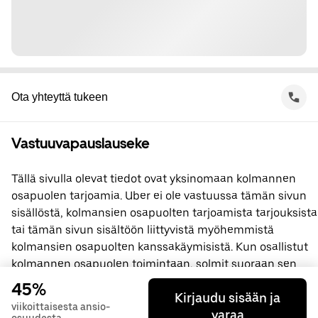
Ota yhteyttä tukeen
Vastuuvapauslauseke
Tällä sivulla olevat tiedot ovat yksinomaan kolmannen
osapuolen tarjoamia. Uber ei ole vastuussa tämän sivun
sisällöstä, kolmansien osapuolten tarjoamista tarjouksista
tai tämän sivun sisältöön liittyvistä myöhemmistä
kolmansien osapuolten kanssakäymisistä. Kun osallistut
kolmannen osapuolen toimintaan, solmit suoraan sen
kanssa sopimuksen, jossa Uber ei ole osapuolena. Jos
45%
Kirjaudu sisään ja
sinulla on kysyttävää, ota yhteyttä suoraan kolmanteen
viikoittaisesta ansio-
varaa
osapuoleen.