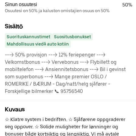
Sinun osuutesi
50%
Osuutesi on 50% ja kaluston omistajien osuus on 50%
Sisältö
Suorituskannustimet
Suositusbonukset
Mahdollisuus viedä auto kotiin
---> 50% provisjon ---> 12% feriepenger --->
Velkomstbonus ---> Vervebonus ---> Flybillett og
mobiltelefon ---> Ansiennitetsbonus ---> Bil i gevinst
som superbonus ---> Mange premier OSLO /
ROMERIKE / BÆRUM - Dag/natt/helg sjåfører -
Forskjellige bilmerker 📞 95756540
Kuvaus
☆ Klatre system i bedriften. ☆ Sjåførene oppgraderer
seg oppover. ☆ Solide muligheter for lønninger og
bonuser både kortsiktig og langsiktig. Vi må avtale