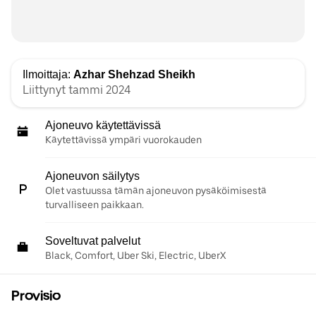
Ilmoittaja:
Azhar Shehzad Sheikh
Liittynyt tammi 2024
Ajoneuvo käytettävissä
Käytettävissä ympäri vuorokauden
Ajoneuvon säilytys
Olet vastuussa tämän ajoneuvon pysäköimisestä
turvalliseen paikkaan.
Soveltuvat palvelut
Black, Comfort, Uber Ski, Electric, UberX
Provisio