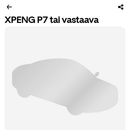
XPENG P7 tai vastaava