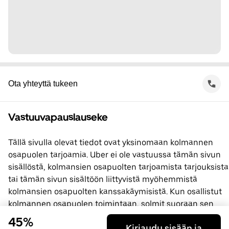
Ota yhteyttä tukeen
Vastuuvapauslauseke
Tällä sivulla olevat tiedot ovat yksinomaan kolmannen
osapuolen tarjoamia. Uber ei ole vastuussa tämän sivun
sisällöstä, kolmansien osapuolten tarjoamista tarjouksista
tai tämän sivun sisältöön liittyvistä myöhemmistä
kolmansien osapuolten kanssakäymisistä. Kun osallistut
kolmannen osapuolen toimintaan, solmit suoraan sen
kanssa sopimuksen, jossa Uber ei ole osapuolena. Jos
45%
Kirjaudu sisään ja
sinulla on kysyttävää, ota yhteyttä suoraan kolmanteen