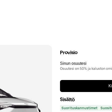
Provisio
Sinun osuutesi
Osuutesi on 50% ja kaluston om
K
Sisältö
Suorituskannustimet
Suosit