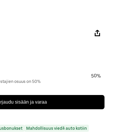
50%
istajien osuus on 50%
irjaudu sisään ja varaa
usbonukset
Mahdollisuus viedä auto kotiin