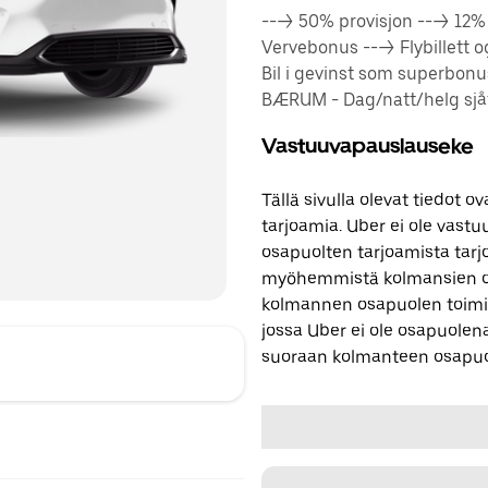
---> 50% provisjon ---> 12
Vervebonus ---> Flybillett 
Bil i gevinst som superbon
BÆRUM - Dag/natt/helg sjåfø
Vastuuvapauslauseke
Tällä sivulla olevat tiedot
tarjoamia. Uber ei ole vast
osapuolten tarjoamista tarjo
myöhemmistä kolmansien os
kolmannen osapuolen toimi
jossa Uber ei ole osapuolena
suoraan kolmanteen osapuo