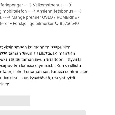
% feriepenger ---> Velkomstbonus --->
og mobiltelefon ---> Ansiennitetsbonus --->
us ---> Mange premier OSLO / ROMERIKE /
rer - Forskjellige bilmerker 📞 95756540
 ovat yksinomaan kolmannen osapuolen
uussa tämän sivun sisällöstä, kolmansien
uksista tai tämän sivun sisältöön liittyvistä
apuolten kanssakäymisistä. Kun osallistut
ntaan, solmit suoraan sen kanssa sopimuksen,
. Jos sinulla on kysyttävää, ota yhteyttä
leen.