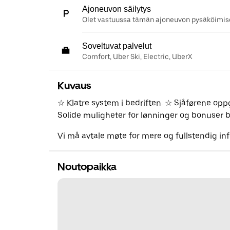
Ajoneuvon säilytys
Olet vastuussa tämän ajoneuvon pysäköimise
Soveltuvat palvelut
Comfort, Uber Ski, Electric, UberX
Kuvaus
☆ Klatre system i bedriften. ☆ Sjåførene op
Solide muligheter for lønninger og bonuser bå
Vi må avtale møte for mere og fullstendig i
Noutopaikka