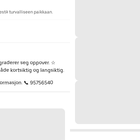
stä turvalliseen paikkaan.
pgraderer seg oppover. ☆
de kortsiktig og langsiktig.
nformasjon. 📞 95756540