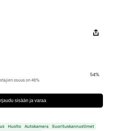
54%
istajien osuus on 46%
irjaudu sisään ja varaa
us
Huolto
Autokamera
Suorituskannustimet