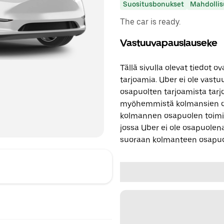
Suositusbonukset
Mahdollis
The car is ready.
Vastuuvapauslauseke
Tällä sivulla olevat tiedot
tarjoamia. Uber ei ole vast
osapuolten tarjoamista tarjo
myöhemmistä kolmansien os
kolmannen osapuolen toimi
jossa Uber ei ole osapuolena
suoraan kolmanteen osapuo