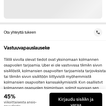
Ota yhteyttä tukeen
Vastuuvapauslauseke
Tällä sivulla olevat tiedot ovat yksinomaan kolmannen
osapuolen tarjoamia. Uber ei ole vastuussa tämän sivun
sisällöstä, kolmansien osapuolten tarjoamista tarjouksista
tai tämän sivun sisältöön liittyvistä myöhemmistä
kolmansien osapuolten kanssakäymisistä. Kun osallistut
kolmannen osapuolen toimintaan, solmit suoraan sen
kanssa sopimuksen, jossa Uber ei ole osapuolena. Jos
45%
Kirjaudu sisään ja
sinulla on kysyttävää, ota yhteyttä suoraan kolmanteen
viikoittaisesta ansio-
varaa
osapuoleen.