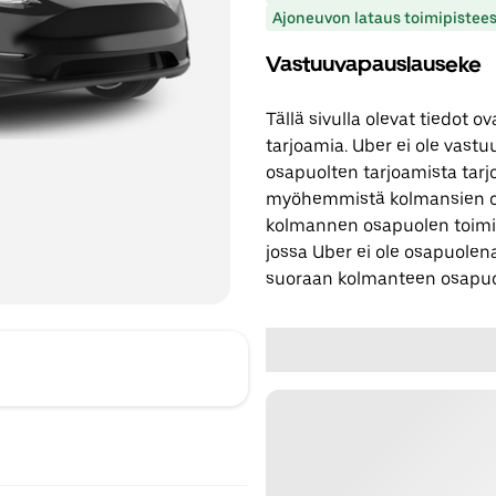
Ajoneuvon lataus toimipistee
Vastuuvapauslauseke
Tällä sivulla olevat tiedot
tarjoamia. Uber ei ole vast
osapuolten tarjoamista tarjo
myöhemmistä kolmansien os
kolmannen osapuolen toimi
jossa Uber ei ole osapuolena
suoraan kolmanteen osapuo