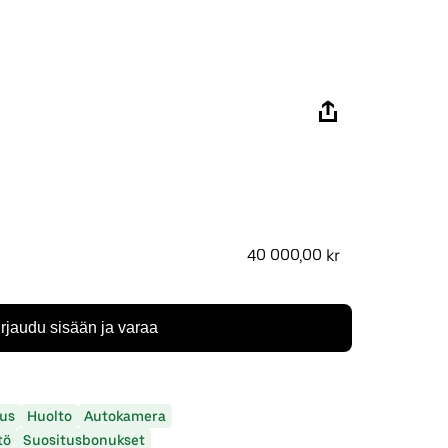
40 000,00 kr
irjaudu sisään ja varaa
us
Huolto
Autokamera
tö
Suositusbonukset