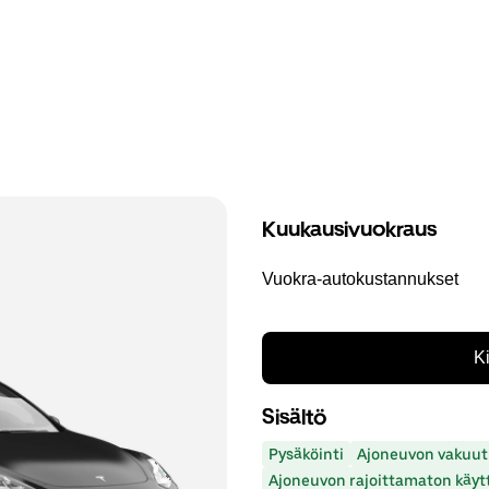
Kuukausivuokraus
Vuokra-autokustannukset
K
Sisältö
Pysäköinti
Ajoneuvon vakuut
Ajoneuvon rajoittamaton käyt