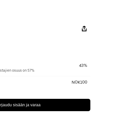
43%
stajien osuus on 57%
NOK100
irjaudu sisään ja varaa