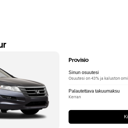
ur
Provisio
Sinun osuutesi
Osuutesi on 43% ja kaluston omi
Palautettava takuumaksu
Kerran
K