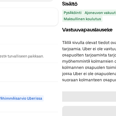
Sisältö
Pysäköinti
Ajoneuvon vakuut
Maksullinen koulutus
Vastuuvapauslauseke
Tällä sivulla olevat tiedot
tarjoamia. Uber ei ole vast
osapuolten tarjoamista tarjo
stä turvalliseen paikkaan.
myöhemmistä kolmansien os
kolmannen osapuolen toimi
jossa Uber ei ole osapuolena
suoraan kolmanteen osapuo
Vähimmäisarvio Uberissa