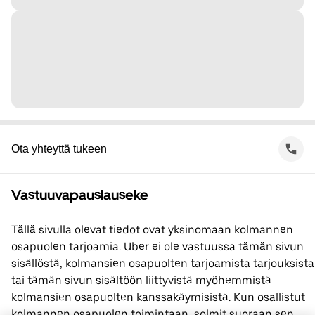
Ota yhteyttä tukeen
Vastuuvapauslauseke
Tällä sivulla olevat tiedot ovat yksinomaan kolmannen
osapuolen tarjoamia. Uber ei ole vastuussa tämän sivun
sisällöstä, kolmansien osapuolten tarjoamista tarjouksista
tai tämän sivun sisältöön liittyvistä myöhemmistä
kolmansien osapuolten kanssakäymisistä. Kun osallistut
kolmannen osapuolen toimintaan, solmit suoraan sen