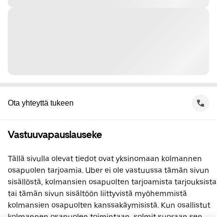
Ota yhteyttä tukeen
Vastuuvapauslauseke
Tällä sivulla olevat tiedot ovat yksinomaan kolmannen
osapuolen tarjoamia. Uber ei ole vastuussa tämän sivun
sisällöstä, kolmansien osapuolten tarjoamista tarjouksista
tai tämän sivun sisältöön liittyvistä myöhemmistä
kolmansien osapuolten kanssakäymisistä. Kun osallistut
kolmannen osapuolen toimintaan, solmit suoraan sen