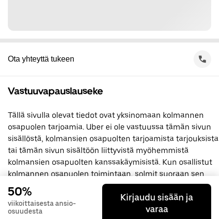
Ota yhteyttä tukeen
Vastuuvapauslauseke
Tällä sivulla olevat tiedot ovat yksinomaan kolmannen
osapuolen tarjoamia. Uber ei ole vastuussa tämän sivun
sisällöstä, kolmansien osapuolten tarjoamista tarjouksista
tai tämän sivun sisältöön liittyvistä myöhemmistä
kolmansien osapuolten kanssakäymisistä. Kun osallistut
kolmannen osapuolen toimintaan, solmit suoraan sen
kanssa sopimuksen, jossa Uber ei ole osapuolena. Jos
50%
Kirjaudu sisään ja
sinulla on kysyttävää, ota yhteyttä suoraan kolmanteen
viikoittaisesta ansio-
varaa
osapuoleen.
osuudesta