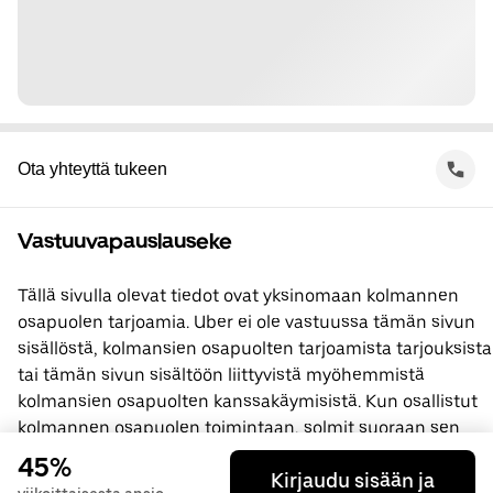
Ota yhteyttä tukeen
Vastuuvapauslauseke
Tällä sivulla olevat tiedot ovat yksinomaan kolmannen
osapuolen tarjoamia. Uber ei ole vastuussa tämän sivun
sisällöstä, kolmansien osapuolten tarjoamista tarjouksista
tai tämän sivun sisältöön liittyvistä myöhemmistä
kolmansien osapuolten kanssakäymisistä. Kun osallistut
kolmannen osapuolen toimintaan, solmit suoraan sen
kanssa sopimuksen, jossa Uber ei ole osapuolena. Jos
45%
Kirjaudu sisään ja
sinulla on kysyttävää, ota yhteyttä suoraan kolmanteen