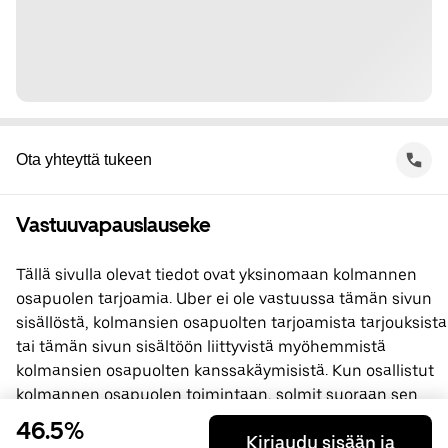
Ota yhteyttä tukeen
Vastuuvapauslauseke
Tällä sivulla olevat tiedot ovat yksinomaan kolmannen
osapuolen tarjoamia. Uber ei ole vastuussa tämän sivun
sisällöstä, kolmansien osapuolten tarjoamista tarjouksista
tai tämän sivun sisältöön liittyvistä myöhemmistä
kolmansien osapuolten kanssakäymisistä. Kun osallistut
kolmannen osapuolen toimintaan, solmit suoraan sen
kanssa sopimuksen, jossa Uber ei ole osapuolena. Jos
46.5%
Kirjaudu sisään ja
sinulla on kysyttävää, ota yhteyttä suoraan kolmanteen