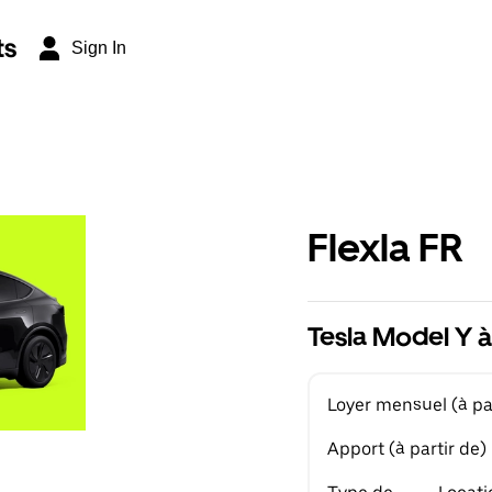
ts
Sign In
Flexla FR
Tesla Model Y à
Loyer mensuel (à par
Apport (à partir de)