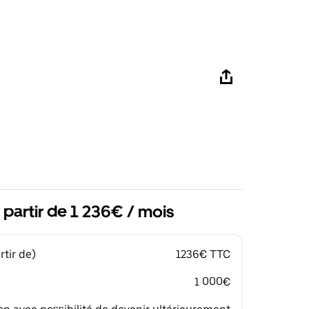
 partir de 1 236€ / mois
tir de)
1236€ TTC
1 000€