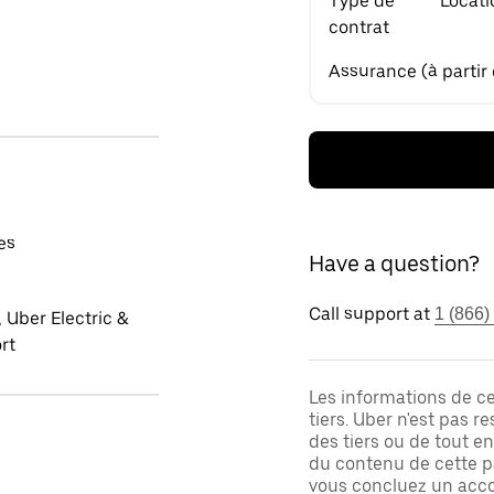
Type de
Locati
contrat
Assurance (à partir
es
Have a question?
Call support at
1 (866)
 Uber Electric &
rt
Les informations de c
tiers. Uber n'est pas 
des tiers ou de tout e
du contenu de cette pa
vous concluez un acco