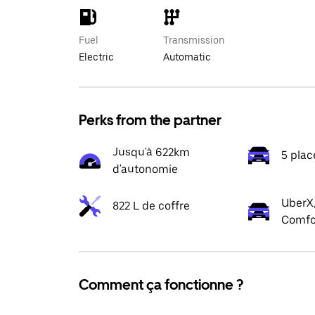
Fuel
Transmission
Electric
Automatic
Perks from the partner
Jusqu'à 622km
5 plac
d'autonomie
UberX,
822 L de coffre
Comfo
Comment ça fonctionne ?