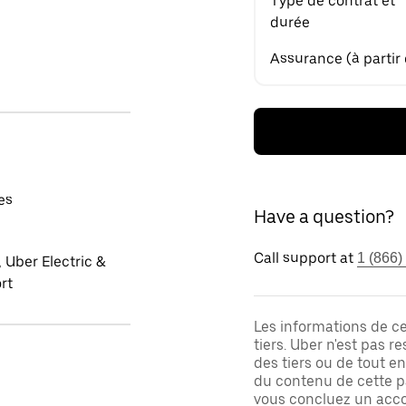
Type de contrat et
durée
Assurance (à partir
es
Have a question?
Call support at
1 (866)
 Uber Electric &
rt
Les informations de c
tiers. Uber n'est pas 
des tiers ou de tout e
du contenu de cette pa
vous concluez un acco