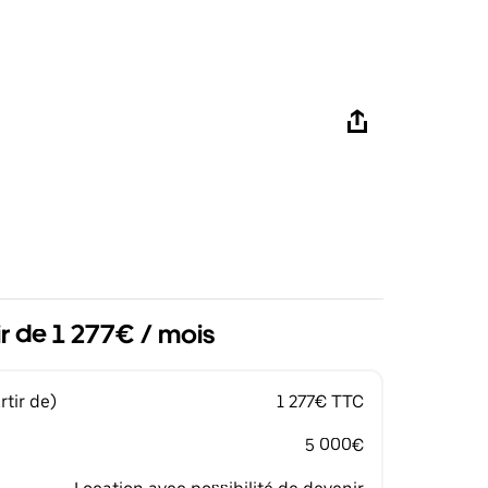
ir de 1 277€ / mois
tir de)
1 277€ TTC
5 000€