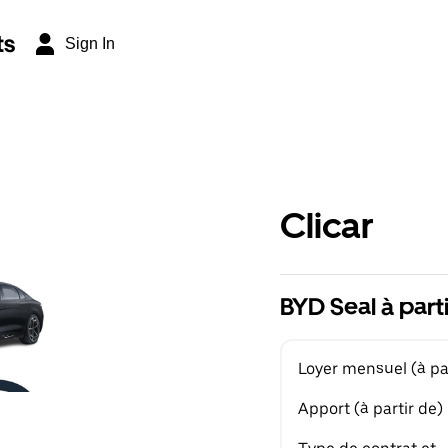
ts
Sign In
Clicar
BYD Seal à part
Loyer mensuel (à par
Apport (à partir de)