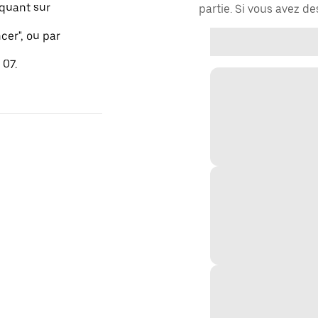
quant sur
partie. Si vous avez d
er", ou par
 07.