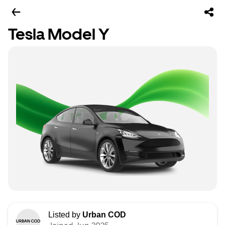
Tesla Model Y
Listed by
Urban COD